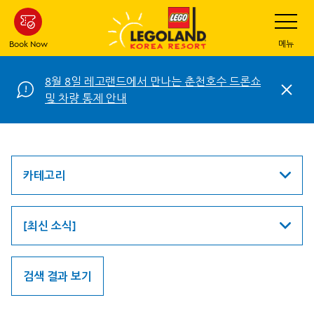
Skip
Toggle
Navigatio
to
main
Book Now
메뉴
content
8월 8일 레고랜드에서 만나는 춘천호수 드론쇼
C
및 차량 통제 안내
l
o
s
e
카테고리
[최신 소식]