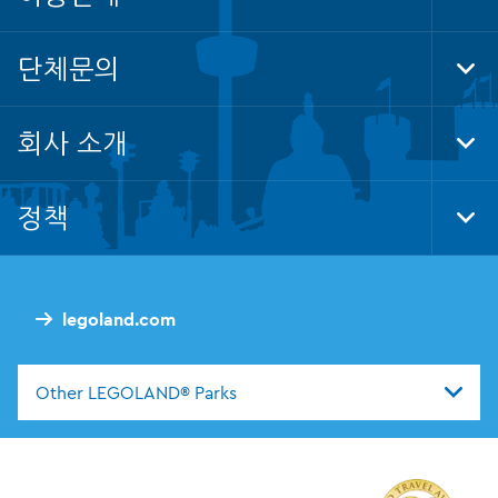
Tog
Foo
Nav
단체문의
Tog
Foo
Nav
회사 소개
Tog
Foo
Nav
정책
Tog
Foo
Nav
legoland.com
Other LEGOLAND® Parks