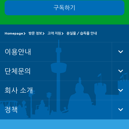
구독하기
Homepage
방문 정보
고객 지원
분실물 / 습득물 안내
이용안내
Tog
Foo
Nav
단체문의
Tog
Foo
Nav
회사 소개
Tog
Foo
Nav
정책
Tog
Foo
Nav