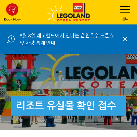
Skip
Toggle
Navigatio
to
main
Book Now
메뉴
content
8월 8일 레고랜드에서 만나는 춘천호수 드론쇼
C
및 차량 통제 안내
l
o
s
e
리조트 유실물 확인 접수