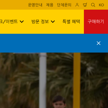
운영안내
채용
단체문의
KO
Shopping
sr
sr
cart
search
lan
test
tes
크/이벤트
방문 정보
특별 혜택
구매하기
C
l
o
s
e