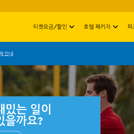
티켓요금/할인
호텔 패키지
파
제 안내
재밌는 일이
있을까요?