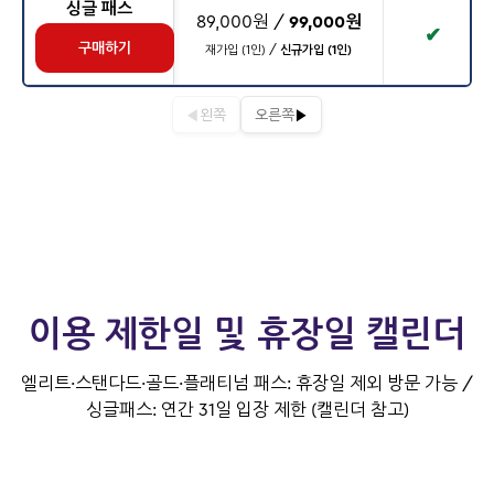
싱글 패스
89,000원 /
99,000원
✔
구매하기
재가입 (1인) /
신규가입 (1인)
◀
▶
왼쪽
오른쪽
이용 제한일 및 휴장일 캘린더
엘리트·스탠다드·골드·플래티넘 패스: 휴장일 제외 방문 가능 /
싱글패스: 연간 31일 입장 제한 (캘린더 참고)