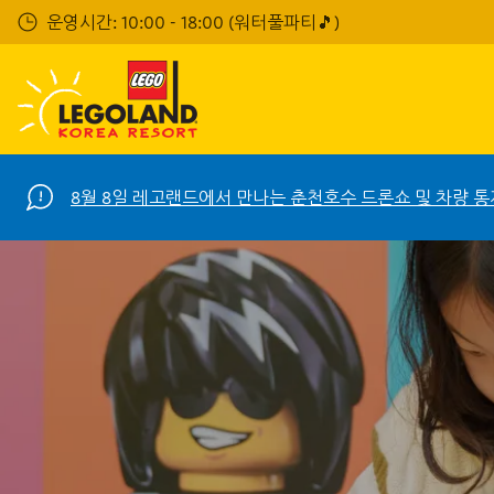
Skip
운영시간: 10:00 - 18:00 (워터풀파티🎵)
to
main
content
8월 8일 레고랜드에서 만나는 춘천호수 드론쇼 및 차량 통