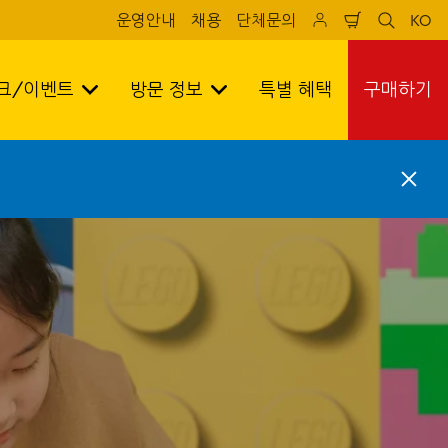
운영안내
채용
단체문의
KO
Shopping
sr
sr
cart
search
lan
test
tes
크/이벤트
방문 정보
특별 혜택
구매하기
C
l
o
s
e