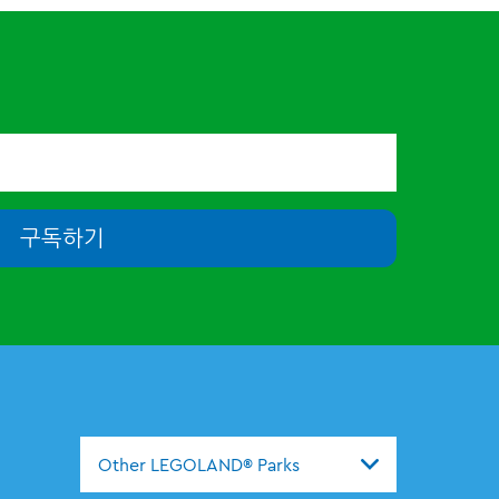
구독하기
Other LEGOLAND® Parks