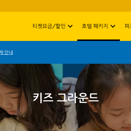
티켓요금/할인
호텔 패키지
파
제 안내
키즈 그라운드