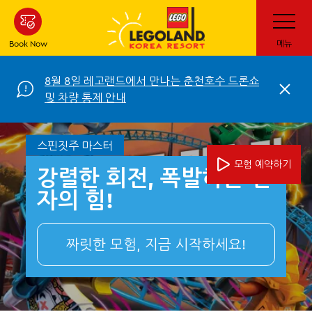
Skip
Toggle
Navigatio
to
main
Book Now
메뉴
content
8월 8일 레고랜드에서 만나는 춘천호수 드론쇼
C
및 차량 통제 안내
l
o
s
e
스핀짓주 마스터
모험 예약하기
강렬한 회전, 폭발하는 닌
자의 힘!
짜릿한 모험, 지금 시작하세요!