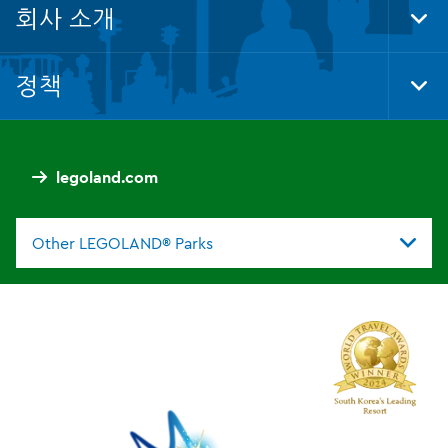
회사 소개
Tog
Foo
Nav
정책
Tog
Foo
Nav
legoland.com
Other LEGOLAND® Parks