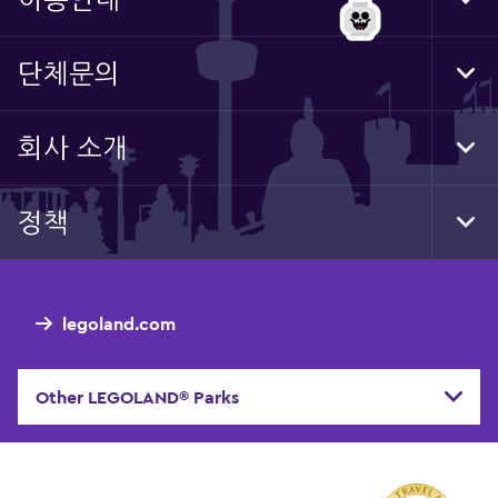
Tog
Foo
Nav
단체문의
Tog
Foo
Nav
회사 소개
Tog
Foo
Nav
정책
Tog
Foo
Nav
legoland.com
Other LEGOLAND® Parks