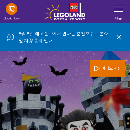
Skip
Toggle
Navigatio
to
main
Book Now
메뉴
content
8월 8일 레고랜드에서 만나는 춘천호수 드론쇼
C
및 차량 통제 안내
l
o
s
e
비디오 재생