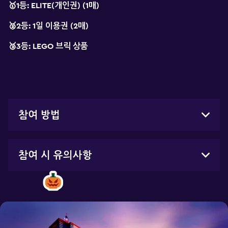
🥇1등:
ELITE(개인권) (1매)
🥈2등:
1일 이용권 (2매)
🥉3등:
LEGO 브릭 상품
참여 방법
참여 시 유의사항