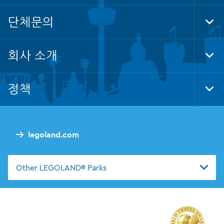
Foo
Nav
단체문의
Tog
Foo
Nav
회사 소개
Tog
Foo
Nav
정책
Tog
Foo
Nav
legoland.com
Other LEGOLAND® Parks