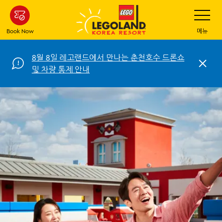
Skip
Toggle
Navigatio
to
main
Book Now
메뉴
content
8월 8일 레고랜드에서 만나는 춘천호수 드론쇼
C
및 차량 통제 안내
l
o
s
e