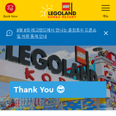
Skip
Toggle
Navigatio
to
main
Book Now
메뉴
content
8월 8일 레고랜드에서 만나는 춘천호수 드론쇼
C
및 차량 통제 안내
l
o
s
e
Thank You 😎