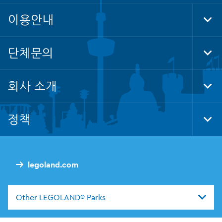
이용안내
Tog
Foo
Nav
단체문의
Tog
Foo
Nav
회사 소개
Tog
Foo
Nav
정책
Tog
Foo
Nav
legoland.com
Other LEGOLAND® Parks