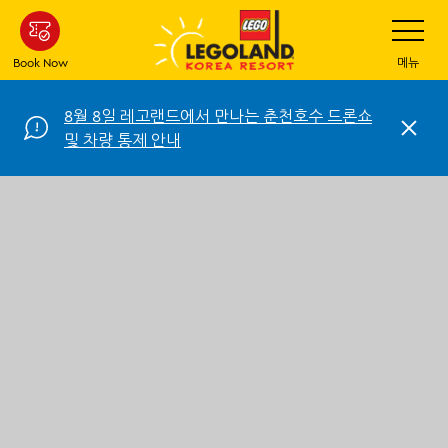
Skip
Toggle
Navigatio
to
main
Book Now
메뉴
content
8월 8일 레고랜드에서 만나는 춘천호수 드론쇼
C
및 차량 통제 안내
l
o
s
e