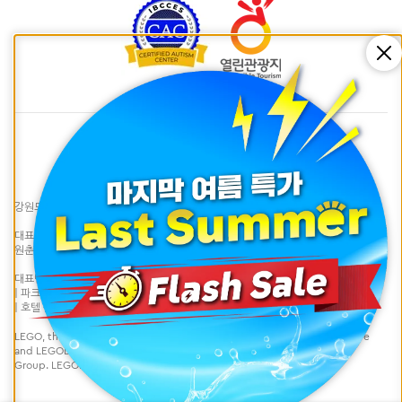
Cl
강원도 춘천시 하중도길128 | LEGOLAND® Korea Resort
대표자 : 이성호 | 사업자등록번호 : 617-81-99974 | 통신판매업신고번호 : 제 2021-강
원춘천-0527호 |
대표번호 033) 815-2300 (연중 10:00~18:00 / 점심 휴식 12:00~13:00)
| 파크 문의
LLKR.Experiences@legoland.com
| 호텔 문의
LLKR.Reservations@legoland.com
LEGO, the LEGO logo, the Brick and Knob configurations, the Minifigure
and LEGOLAND are trademarks of the LEGO group. ©2020 The LEGO
Group. LEGOLAND is a part of Merlin Entertainments Ltd.