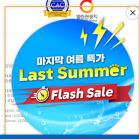
Cl
강원도 춘천시 하중도길128 | LEGOLAND® Korea Resort
대표자 : 이성호 | 사업자등록번호 : 617-81-99974 | 통신판매업신고번호 : 제 2021-강
원춘천-0527호 |
대표번호 033) 815-2300 (연중 10:00~18:00 / 점심 휴식 12:00~13:00)
| 파크 문의
LLKR.Experiences@legoland.com
| 호텔 문의
LLKR.Reservations@legoland.com
LEGO, the LEGO logo, the Brick and Knob configurations, the Minifigure
and LEGOLAND are trademarks of the LEGO group. ©2020 The LEGO
Group. LEGOLAND is a part of Merlin Entertainments Ltd.