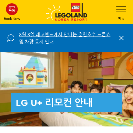
Skip
Toggle
Navigatio
to
main
Book Now
메뉴
content
8월 8일 레고랜드에서 만나는 춘천호수 드론쇼
C
및 차량 통제 안내
l
o
s
e
LG U+ 리모컨 안내